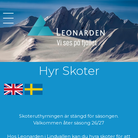
Leonarden
Vi ses på fjället
Hyr Skoter
Skoteruthyrningen är stängd för säsongen.
Välkommen åter säsong 26/27
Hos Leonarden i Lindvallen kan du hyra skoter för att