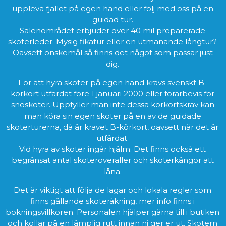
uppleva fjället på egen hand eller följ med oss på en
guidad tur.
Sälenområdet erbjuder över 40 mil preparerade
skoterleder. Mysig fikatur eller en utmanande långtur?
Oavsett önskemål så finns det något som passar just
dig.
För att hyra skoter på egen hand krävs svenskt B-
körkort utfärdat före 1 januari 2000 eller förarbevis för
snöskoter. Uppfyller man inte dessa körkortskrav kan
man köra sin egen skoter på en av de guidade
skoterturerna, då är kravet B-körkort, oavsett när det är
utfärdat.
Vid hyra av skoter ingår hjälm. Det finns också ett
begränsat antal skoteroveraller och skoterkängor att
låna.
Det är viktigt att följa de lagar och lokala regler som
finns gällande skoteråkning, mer info finns i
bokningsvillkoren. Personalen hjälper gärna till i butiken
och kollar på en lämplig rutt innan ni ger er ut. Skotern