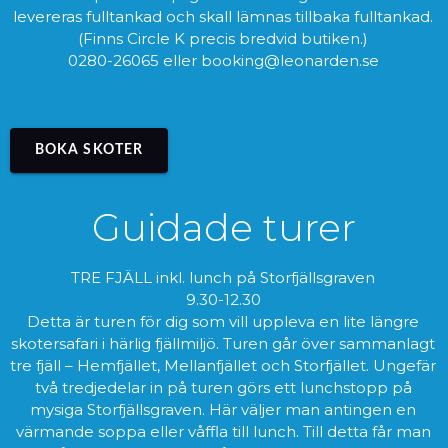
levereras fulltankad och skall lämnas tillbaka fulltankad.
(Finns Circle K precis bredvid butiken.)
0280-26065 eller booking@leonarden.se
BOKA SKOTER
Guidade turer
TRE FJÄLL inkl. lunch på Storfjällsgraven
9.30-12.30
Detta är turen för dig som vill uppleva en lite längre
skotersafari i härlig fjällmiljö. Turen går över sammanlagt
tre fjäll – Hemfjället, Mellanfjället och Storfjället. Ungefär
två tredjedelar in på turen görs ett lunchstopp på
mysiga Storfjällsgraven. Här väljer man antingen en
värmande soppa eller våffla till lunch. Till detta får man